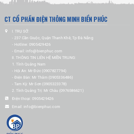
CT CỔ PHẦN ĐIỆN THÔNG MINH BIỂN PHÚC
I. TRỤ SỞ:
- 237 Cần Giuộc, Quận Thanh Khê, Tp Đà Nẵng
- Hotline: 0905429426
- Email: info@bienphuc.com
II. THÔNG TIN LIÊN HỆ MIỀN TRUNG:
1. Tỉnh Quảng Nam
- Hội An: Mr Đức (0907827794)
- Điện Bàn: Mr Thâm (0905336486)
- Tam Kỳ: Mr Sơn (0905323378)
2. Tỉnh Quảng Trị: Mr Châu (0976586621)
Điện thoại:
0905429426
Email:
info@bienphuc.com