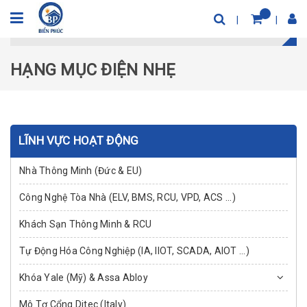
Trang chủ
Hạng mục điện nhẹ
HẠNG MỤC ĐIỆN NHẸ
LĨNH VỰC HOẠT ĐỘNG
Nhà Thông Minh (Đức & EU)
Công Nghệ Tòa Nhà (ELV, BMS, RCU, VPD, ACS ...)
Khách Sạn Thông Minh & RCU
Tự Động Hóa Công Nghiệp (IA, IIOT, SCADA, AIOT ...)
Khóa Yale (Mỹ) & Assa Abloy
Mô Tơ Cổng Ditec (Italy)