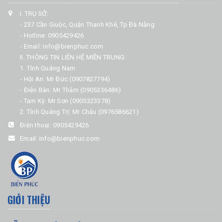
I. TRỤ SỞ:
- 237 Cần Giuộc, Quận Thanh Khê, Tp Đà Nẵng
- Hotline: 0905429426
- Email: info@bienphuc.com
II. THÔNG TIN LIÊN HỆ MIỀN TRUNG:
1. Tỉnh Quảng Nam
- Hội An: Mr Đức (0907827794)
- Điện Bàn: Mr Thâm (0905336486)
- Tam Kỳ: Mr Sơn (0905323378)
2. Tỉnh Quảng Trị: Mr Châu (0976586621)
Điện thoại:
0905429426
Email:
info@bienphuc.com
GIỚI THIỆU