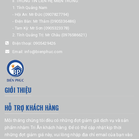
II. THÔNG TIN LIÊN HỆ MIỀN TRUNG:
1. Tỉnh Quảng Nam
- Hội An: Mr Đức (0907827794)
- Điện Bàn: Mr Thâm (0905336486)
- Tam Kỳ: Mr Sơn (0905323378)
2. Tỉnh Quảng Trị: Mr Châu (0976586621)
Điện thoại:
0905429426
Email:
info@bienphuc.com
GIỚI THIỆU
HỖ TRỢ KHÁCH HÀNG
Mỗi tháng chúng tôi đều có những đợt giảm giá dịch vụ và sản
phẩm nhằm Tri Ân khách hàng. Để có thể cập nhật kịp thời
những đợt giảm giá này, vui lòng nhập địa chỉ email của bạn vào