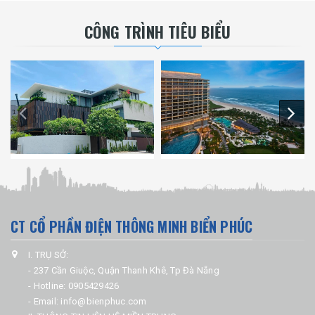
CÔNG TRÌNH TIÊU BIỂU
CT CỔ PHẦN ĐIỆN THÔNG MINH BIỂN PHÚC
I. TRỤ SỞ:
- 237 Cần Giuộc, Quận Thanh Khê, Tp Đà Nẵng
- Hotline: 0905429426
- Email: info@bienphuc.com