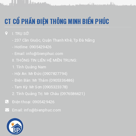
CT CỔ PHẦN ĐIỆN THÔNG MINH BIỂN PHÚC
I. TRỤ SỞ:
- 237 Cần Giuộc, Quận Thanh Khê, Tp Đà Nẵng
- Hotline: 0905429426
- Email: info@bienphuc.com
II. THÔNG TIN LIÊN HỆ MIỀN TRUNG:
1. Tỉnh Quảng Nam
- Hội An: Mr Đức (0907827794)
- Điện Bàn: Mr Thâm (0905336486)
- Tam Kỳ: Mr Sơn (0905323378)
2. Tỉnh Quảng Trị: Mr Châu (0976586621)
Điện thoại:
0905429426
Email:
info@bienphuc.com