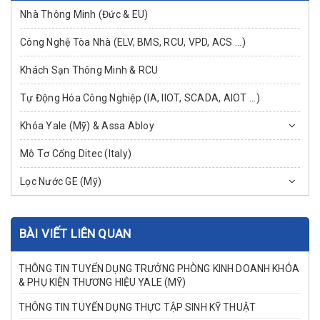
Nhà Thông Minh (Đức & EU)
Công Nghệ Tòa Nhà (ELV, BMS, RCU, VPD, ACS ...)
Khách Sạn Thông Minh & RCU
Tự Động Hóa Công Nghiệp (IA, IIOT, SCADA, AIOT ...)
Khóa Yale (Mỹ) & Assa Abloy
Mô Tơ Cổng Ditec (Italy)
Lọc Nước GE (Mỹ)
BÀI VIẾT LIÊN QUAN
THÔNG TIN TUYỂN DỤNG TRƯỞNG PHÒNG KINH DOANH KHÓA
& PHỤ KIỆN THƯƠNG HIỆU YALE (MỸ)
THÔNG TIN TUYỂN DỤNG THỰC TẬP SINH KỸ THUẬT