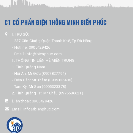
CT CỔ PHẦN ĐIỆN THÔNG MINH BIỂN PHÚC
I. TRỤ SỞ:
- 237 Cần Giuộc, Quận Thanh Khê, Tp Đà Nẵng
- Hotline: 0905429426
- Email: info@bienphuc.com
II. THÔNG TIN LIÊN HỆ MIỀN TRUNG:
1. Tỉnh Quảng Nam
- Hội An: Mr Đức (0907827794)
- Điện Bàn: Mr Thâm (0905336486)
- Tam Kỳ: Mr Sơn (0905323378)
2. Tỉnh Quảng Trị: Mr Châu (0976586621)
Điện thoại:
0905429426
Email:
info@bienphuc.com