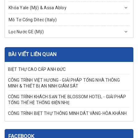
Khóa Yale (Mỹ) & Assa Abloy
Mô Tơ Cổng Ditec (Italy)
Lọc Nước GE (Mỹ)
BÀI VIẾT LIÊN QUAN
BIỆT THỰ CAO CẤP ANH ĐỨC
CÔNG TRÌNH VIỆT HƯƠNG - GIẢI PHÁP TỔNG NHÀ THÔNG
MINH & THIẾT BỊ AN NINH GIÁM SÁT
CÔNG TRÌNH KHÁCH SẠN THE BLOSSOM HOTEL - GIẢI PHÁP
TỔNG THỂ HỆ THỐNG ĐIỆN NHẸ
CÔNG TRÌNH BIỆT THỰ THÔNG MINH DÁT VÀNG-HÒA KHÁNH
FACEBOOK