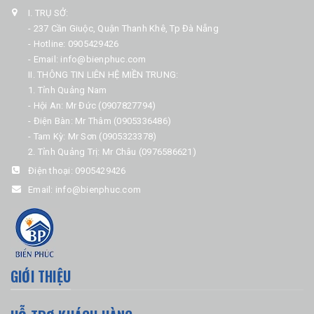
I. TRỤ SỞ:
- 237 Cần Giuộc, Quận Thanh Khê, Tp Đà Nẵng
- Hotline: 0905429426
- Email: info@bienphuc.com
II. THÔNG TIN LIÊN HỆ MIỀN TRUNG:
1. Tỉnh Quảng Nam
- Hội An: Mr Đức (0907827794)
- Điện Bàn: Mr Thâm (0905336486)
- Tam Kỳ: Mr Sơn (0905323378)
2. Tỉnh Quảng Trị: Mr Châu (0976586621)
Điện thoại:
0905429426
Email:
info@bienphuc.com
GIỚI THIỆU