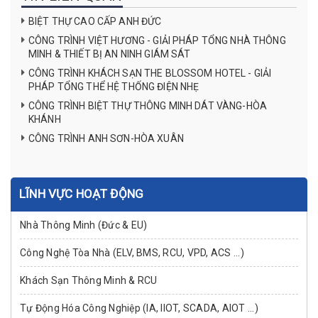
BIỆT THỰ CAO CẤP ANH ĐỨC
CÔNG TRÌNH VIỆT HƯƠNG - GIẢI PHÁP TỔNG NHÀ THÔNG
MINH & THIẾT BỊ AN NINH GIÁM SÁT
CÔNG TRÌNH KHÁCH SẠN THE BLOSSOM HOTEL - GIẢI
PHÁP TỔNG THỂ HỆ THỐNG ĐIỆN NHẸ
CÔNG TRÌNH BIỆT THỰ THÔNG MINH DÁT VÀNG-HÒA
KHÁNH
CÔNG TRÌNH ANH SƠN-HÒA XUÂN
LĨNH VỰC HOẠT ĐỘNG
Nhà Thông Minh (Đức & EU)
Công Nghệ Tòa Nhà (ELV, BMS, RCU, VPD, ACS ...)
Khách Sạn Thông Minh & RCU
Tự Động Hóa Công Nghiệp (IA, IIOT, SCADA, AIOT ...)