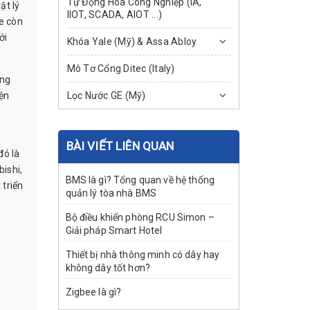
Tự Động Hóa Công Nghiệp (IA,
ật lý
IIOT, SCADA, AIOT ...)
e còn
ới
Khóa Yale (Mỹ) & Assa Abloy
Mô Tơ Cổng Ditec (Italy)
ông
ện
Lọc Nước GE (Mỹ)
BÀI VIẾT LIÊN QUAN
đó là
ishi,
BMS là gì? Tổng quan về hệ thống
 triển
quản lý tòa nhà BMS
Bộ điều khiển phòng RCU Simon –
Giải pháp Smart Hotel
Thiết bị nhà thông minh có dây hay
không dây tốt hơn?
Zigbee là gì?