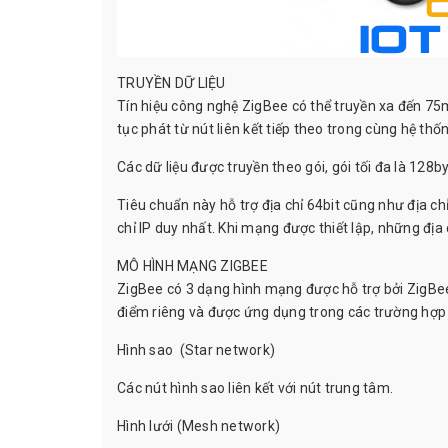
TRUYỀN DỮ LIỆU
Tín hiệu công nghệ ZigBee có thể truyền xa đến 75m
tục phát từ nút liên kết tiếp theo trong cùng hệ thố
Các dữ liệu được truyền theo gói, gói tối đa là 128b
Tiêu chuẩn này hỗ trợ địa chỉ 64bit cũng như địa chỉ
chỉ IP duy nhất. Khi mạng được thiết lập, những đị
MÔ HÌNH MẠNG ZIGBEE
ZigBee có 3 dạng hình mạng được hỗ trợ bởi ZigBee:
điểm riêng và được ứng dụng trong các trường hợp
Hình sao (Star network)
Các nút hình sao liên kết với nút trung tâm.
Hình lưới (Mesh network)