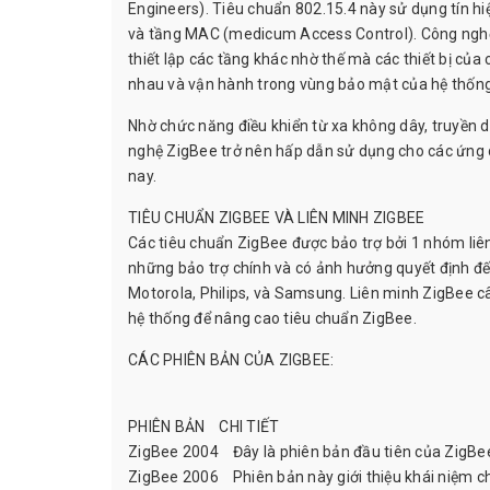
Engineers). Tiêu chuẩn 802.15.4 này sử dụng tín hiệ
và tầng MAC (medicum Access Control). Công nghệ 
thiết lập các tầng khác nhờ thế mà các thiết bị của
nhau và vận hành trong vùng bảo mật của hệ thống
Nhờ chức năng điều khiển từ xa không dây, truyền d
nghệ ZigBee trở nên hấp dẫn sử dụng cho các ứng 
nay.
TIÊU CHUẨN ZIGBEE VÀ LIÊN MINH ZIGBEE
Các tiêu chuẩn ZigBee được bảo trợ bởi 1 nhóm liên
những bảo trợ chính và có ảnh hưởng quyết định đế
Motorola, Philips, và Samsung. Liên minh ZigBee c
hệ thống để nâng cao tiêu chuẩn ZigBee.
CÁC PHIÊN BẢN CỦA ZIGBEE:
PHIÊN BẢN CHI TIẾT
ZigBee 2004 Đây là phiên bản đầu tiên của ZigBee 
ZigBee 2006 Phiên bản này giới thiệu khái niệm c