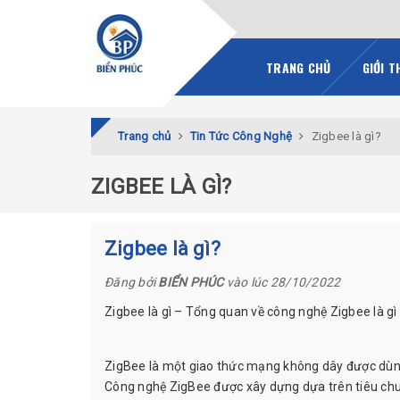
TRANG CHỦ
GIỚI T
Trang chủ
Tin Tức Công Nghệ
Zigbee là gì?
ZIGBEE LÀ GÌ?
Zigbee là gì?
Đăng bởi
BIỂN PHÚC
vào lúc 28/10/2022
Zigbee là gì – Tổng quan về công nghệ Zigbee là gì
ZigBee là một giao thức mạng không dây được dùng đ
Công nghệ ZigBee được xây dựng dựa trên tiêu chuẩn