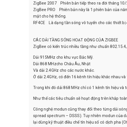
ZigBee 2007 Phiên bản tiếp theo ra đời tháng 10/2
ZigBee PRO Phiên bản này là 1 phiên bản của năm
mật cho hệ thống.
RF4CE Là dạng tần sóng vô tuyến cho các thiết bị 
CÁC DẢI TẦNG SÓNG HOẠT ĐỘNG CỦA ZIGBEE
ZigBee có kiến trúc nhiều tầng như chuẩn 802.15.4, 
Dải 915MHz cho khu vực Bắc Mỹ.
Dải 868 MHzcho Châu Âu, Nhật
Và dải 2.4GHz cho các nước khác.
Ở dải 2.4GHz, có đến 16 kênh tín hiệu khác nhau và 
Trong khi đó dải 868 MHz chỉ có 1 kênh tín hiệu và t
Như thế các tiêu chuẩn sẽ hoạt động trên khắp toà
Công nghệ modun cũng thay đổi theo từng dải sóng
spread spectrum – DSSS). Tuy nhiên modun của dải
lại dùng kỹ thuật điều chế tín hiệu số có dịch pha 