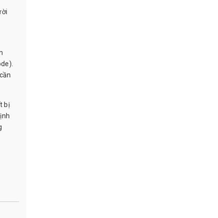
ười
n
ode).
 cần
 bị
định
g