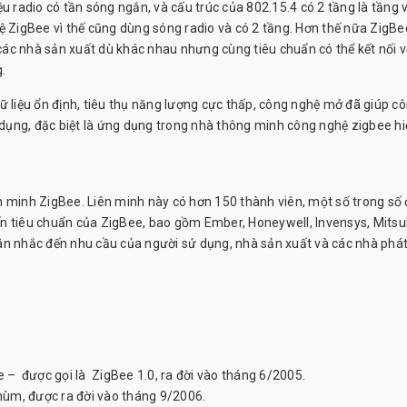
u radio có tần sóng ngắn, và cấu trúc của 802.15.4 có 2 tầng là tầng v
ZigBee vì thế cũng dùng sóng radio và có 2 tầng. Hơn thế nữa ZigBe
 các nhà sản xuất dù khác nhau nhưng cùng tiêu chuẩn có thể kết nối v
.
ữ liệu ổn định, tiêu thụ năng lượng cực thấp, công nghệ mở đã giúp c
dụng, đặc biệt là ứng dụng trong nhà thông minh công nghệ zigbee hi
 minh ZigBee. Liên minh này có hơn 150 thành viên, một số trong số 
n tiêu chuẩn của ZigBee, bao gồm Ember, Honeywell, Invensys, Mitsub
ân nhắc đến nhu cầu của người sử dụng, nhà sản xuất và các nhà phát
– được gọi là ZigBee 1.0, ra đời vào tháng 6/2005.
hùm, được ra đời vào tháng 9/2006.