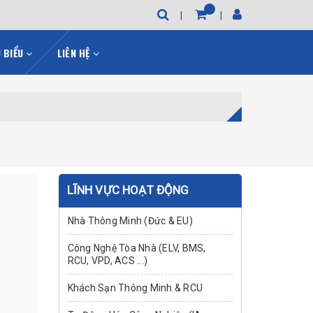
U BIỂU
LIÊN HỆ
LĨNH VỰC HOẠT ĐỘNG
Nhà Thông Minh (Đức & EU)
Công Nghệ Tòa Nhà (ELV, BMS,
RCU, VPD, ACS ...)
Khách Sạn Thông Minh & RCU