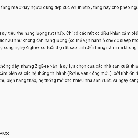
ầng mà ở đây người dùng tiếp xúc với thiết bị, tầng này cho phép ng
sự tiêu thụ năng lượng rất thấp. Chỉ có các nút có điều khiển cảm biế
hác hầu như không cần năng lương (có thể vận hành ở chế độ sleep m
dụng công nghệ ZigBee có tuổi thọ rất cao tính đến hàng năm mà không
ông dây, nhưng ZigBee vẫn là sự lựa chọn của các nhà sản xuất thiết
cảm biến và các hệ thống thi hành (Rờ le, van đóng mở…), bởi tính ổn 
 thụ điện năng thấp, hệ thống mở cho nhiều nhà sản xuất, và ngày càn
à BMS