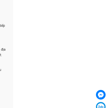
tiếp
 địa
t.
u