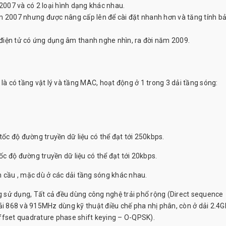
007 và có 2 loại hình dạng khác nhau.
 2007 nhưng được nâng cấp lên để cài đặt nhanh hơn và tăng tính b
điện tử có ứng dụng âm thanh nghe nhìn, ra đời năm 2009.
là có tầng vật lý và tầng MAC, hoạt động ở 1 trong 3 dải tầng sóng:
tốc độ đường truyền dữ liệu có thể đạt tới 250kbps.
ốc độ đường truyền dữ liệu có thể đạt tới 20kbps.
n cầu , mặc dù ở các dải tầng sóng khác nhau.
 sử dụng, Tất cả đều dùng công nghệ trải phổ rộng (Direct sequence
 868 và 915MHz dùng kỹ thuật điều chế pha nhị phân, còn ở dải 2.4G
(Offset quadrature phase shift keying – O-QPSK).