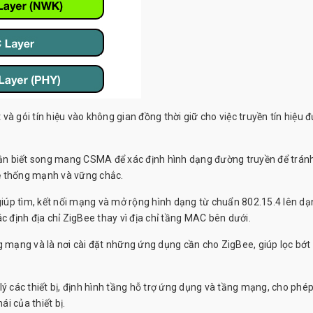
t và gói tín hiệu vào không gian đồng thời giữ cho việc truyền tín hiệu 
n biết song mang CSMA để xác định hình dạng đường truyền để trán
ệ thống mạnh và vững chắc.
iúp tìm, kết nối mạng và mở rộng hình dạng từ chuẩn 802.15.4 lên dạ
c định địa chỉ ZigBee thay vì địa chỉ tầng MAC bên dưới.
g mạng và là nơi cài đặt những ứng dụng cần cho ZigBee, giúp lọc bớt
ý các thiết bị, định hình tầng hỗ trợ ứng dụng và tầng mạng, cho phép
ái của thiết bị.