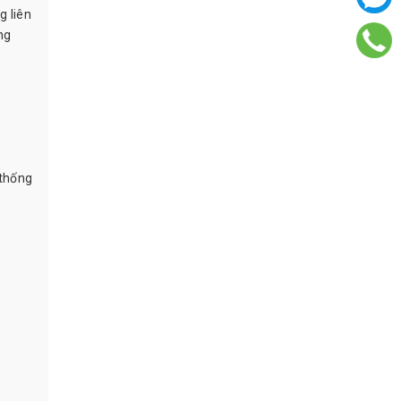
g liên
ng
 thống