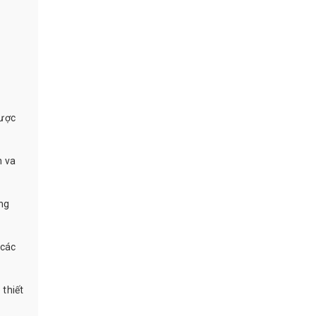
được
h va
ng
 các
 thiết