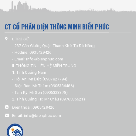
CT CỔ PHẦN ĐIỆN THÔNG MINH BIỂN PHÚC
I. TRỤ SỞ:
- 237 Cần Giuộc, Quận Thanh Khê, Tp Đà Nẵng
- Hotline: 0905429426
- Email: info@bienphuc.com
II. THÔNG TIN LIÊN HỆ MIỀN TRUNG:
1. Tỉnh Quảng Nam
- Hội An: Mr Đức (0907827794)
- Điện Bàn: Mr Thâm (0905336486)
- Tam Kỳ: Mr Sơn (0905323378)
2. Tỉnh Quảng Trị: Mr Châu (0976586621)
Điện thoại:
0905429426
Email:
info@bienphuc.com