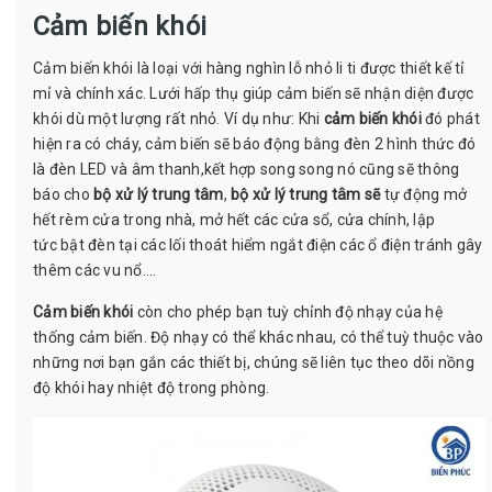
Cảm biến khói
Cảm biến khói là loại
với hàng nghìn lỗ nhỏ li ti được thiết kế tỉ
mỉ và chính xác. Lưới hấp thụ giúp cảm biến sẽ nhận diện được
khói dù một lượng rất nhỏ. Ví dụ như: Khi
cảm biến khói
đó phát
hiện ra có cháy, cảm biến sẽ báo động bằng đèn 2 hình thức đó
là đèn LED và âm thanh,kết hợp song song nó cũng sẽ thông
báo cho
bộ xử lý trung tâm
,
bộ xử lý trung tâm
sẽ
tự động mở
hết rèm cửa trong nhà, mở hết các cửa sổ, cửa chính, lập
tức bật đèn tại các lối thoát hiểm ngắt điện các ổ điện tránh gây
thêm các vu nổ….
Cảm biến khói
còn cho phép bạn tuỳ chỉnh độ nhạy của hệ
thống cảm biến. Độ nhạy có thể khác nhau, có thể tuỳ thuộc vào
những nơi bạn gắn các thiết bị, chúng sẽ liên tục theo dõi nồng
độ khói hay nhiệt độ trong phòng.