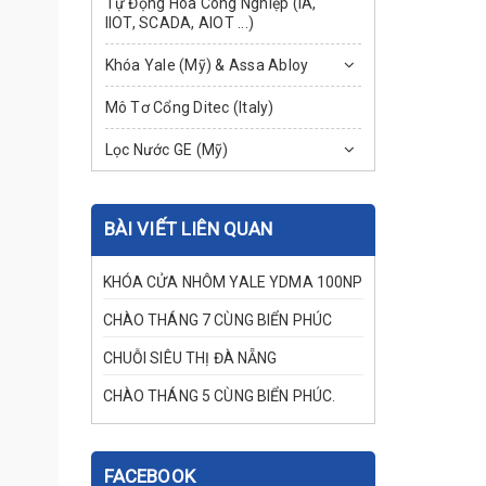
Tự Động Hóa Công Nghiệp (IA,
IIOT, SCADA, AIOT ...)
Khóa Yale (Mỹ) & Assa Abloy
Mô Tơ Cổng Ditec (Italy)
Lọc Nước GE (Mỹ)
BÀI VIẾT LIÊN QUAN
KHÓA CỬA NHÔM YALE YDMA 100NP
CHÀO THÁNG 7 CÙNG BIỂN PHÚC
CHUỖI SIÊU THỊ ĐÀ NẴNG
CHÀO THÁNG 5 CÙNG BIỂN PHÚC.
FACEBOOK