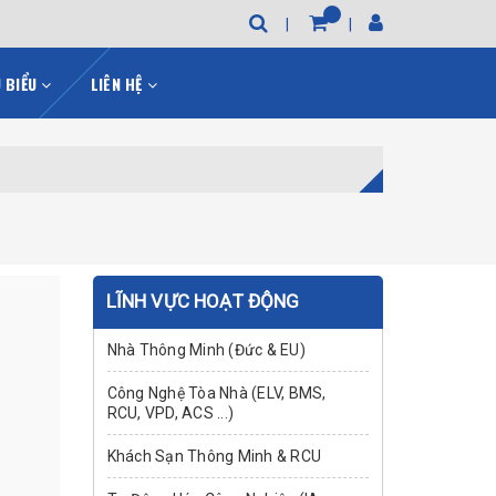
U BIỂU
LIÊN HỆ
LĨNH VỰC HOẠT ĐỘNG
Nhà Thông Minh (Đức & EU)
Công Nghệ Tòa Nhà (ELV, BMS,
RCU, VPD, ACS ...)
Khách Sạn Thông Minh & RCU