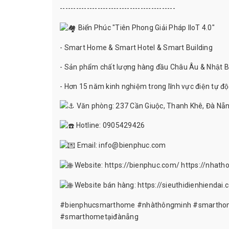
-------------------------------------------
Biển Phúc "Tiên Phong Giải Pháp IIoT 4.0"
- Smart Home & Smart Hotel & Smart Building
- Sản phẩm chất lượng hàng đầu Châu Âu & Nhật B
- Hơn 15 năm kinh nghiệm trong lĩnh vực điện tự đô
Văn phòng: 237 Cần Giuộc, Thanh Khê, Đà Nẵ
Hotline: 0905429426
Email: info@bienphuc.com
Website:
https://bienphuc.com/
https://nhath
Website bán hàng:
https://sieuthidienhiendai
#bienphucsmarthome
#nhàthôngminh
#smartho
#smarthometạiđànẵng