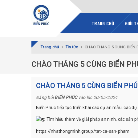
TRANG CHỦ
GIỚI T
Trang chủ
Tin tức
CHÀO THÁNG 5 CÙNG BIỂN 
CHÀO THÁNG 5 CÙNG BIỂN PH
CHÀO THÁNG 5 CÙNG BIỂN PHÚ
Đăng bởi
BIỂN PHÚC
vào lúc 20/05/2024
Biển Phúc tiếp tục triển khai các dự án mẫu, các dự
Tìm hiểu thêm về giải pháp an ninh, các sản 
https://nhathongminh.group/tat-ca-san-pham