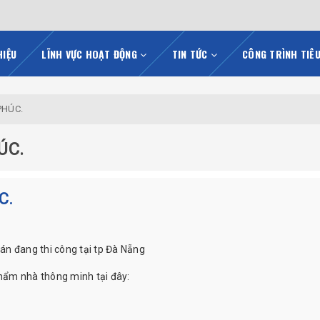
HIỆU
LĨNH VỰC HOẠT ĐỘNG
TIN TỨC
CÔNG TRÌNH TIÊ
PHÚC.
ÚC.
C.
 án đang thi công tại tp Đà Nẵng
phẩm nhà thông minh tại đây: