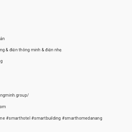
ản
̣ng & điện thông minh & điện nhẹ.
ng
ongminh.group/
.com
me
#smarthotel
#smartbuilding
#smarthomedanang