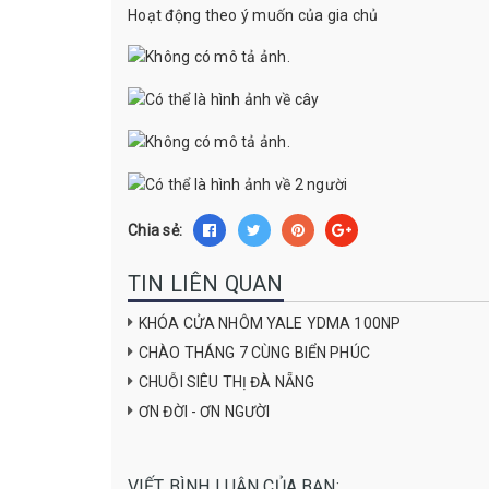
Hoạt động theo ý muốn của gia chủ
Chia sẻ:
TIN LIÊN QUAN
KHÓA CỬA NHÔM YALE YDMA 100NP
CHÀO THÁNG 7 CÙNG BIỂN PHÚC
CHUỖI SIÊU THỊ ĐÀ NẴNG
ƠN ĐỜI - ƠN NGƯỜI
VIẾT BÌNH LUẬN CỦA BẠN: