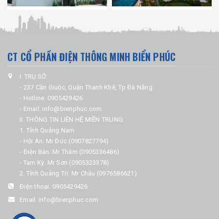
CT CỔ PHẦN ĐIỆN THÔNG MINH BIỂN PHÚC
I. TRỤ SỞ:
- 237 Cần Giuộc, Quận Thanh Khê, Tp Đà Nẵng
- Hotline: 0905429426
- Email: info@bienphuc.com
II. THÔNG TIN LIÊN HỆ MIỀN TRUNG:
1. Tỉnh Quảng Nam
- Hội An: Mr Đức (0907827794)
- Điện Bàn: Mr Thâm (0905336486)
- Tam Kỳ: Mr Sơn (0905323378)
2. Tỉnh Quảng Trị: Mr Châu (0976586621)
Điện thoại:
0905429426
Email:
info@bienphuc.com