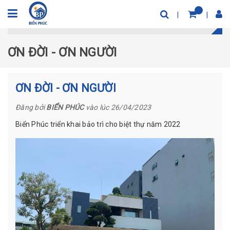
Trang chủ
Tin tức
ƠN ĐỜI - ƠN NGƯỜI
ƠN ĐỜI - ƠN NGƯỜI
ƠN ĐỜI - ƠN NGƯỜI
Đăng bởi
BIỂN PHÚC
vào lúc 26/04/2023
Biển Phúc triển khai bảo trì cho biệt thự năm 2022