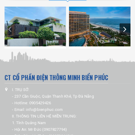
CT CỔ PHẦN ĐIỆN THÔNG MINH BIỂN PHÚC
I. TRỤ SỞ:
- 237 Cần Giuộc, Quận Thanh Khê, Tp Đà Nẵng
- Hotline: 0905429426
- Email: info@bienphuc.com
II. THÔNG TIN LIÊN HỆ MIỀN TRUNG:
1. Tỉnh Quảng Nam
- Hội An: Mr Đức (0907827794)