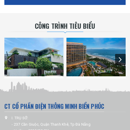
CÔNG TRÌNH TIÊU BIỂU
CT CỔ PHẦN ĐIỆN THÔNG MINH BIỂN PHÚC
I. TRỤ SỞ:
- 237 Cần Giuộc, Quận Thanh Khê, Tp Đà Nẵng