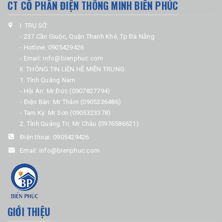
CT CỔ PHẦN ĐIỆN THÔNG MINH BIỂN PHÚC
I. TRỤ SỞ:
- 237 Cần Giuộc, Quận Thanh Khê, Tp Đà Nẵng
- Hotline: 0905429426
- Email: info@bienphuc.com
II. THÔNG TIN LIÊN HỆ MIỀN TRUNG:
1. Tỉnh Quảng Nam
- Hội An: Mr Đức (0907827794)
- Điện Bàn: Mr Thâm (0905336486)
- Tam Kỳ: Mr Sơn (0905323378)
2. Tỉnh Quảng Trị: Mr Châu (0976586621)
Điện thoại:
0905429426
Email:
info@bienphuc.com
GIỚI THIỆU