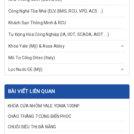
Công Nghệ Tòa Nhà (ELV, BMS, RCU, VPD, ACS ...)
Khách Sạn Thông Minh & RCU
Tự Động Hóa Công Nghiệp (IA, IIOT, SCADA, AIOT ...)
Khóa Yale (Mỹ) & Assa Abloy
Mô Tơ Cổng Ditec (Italy)
Lọc Nước GE (Mỹ)
BÀI VIẾT LIÊN QUAN
KHÓA CỬA NHÔM YALE YDMA 100NP
CHÀO THÁNG 7 CÙNG BIỂN PHÚC
CHUỖI SIÊU THỊ ĐÀ NẴNG