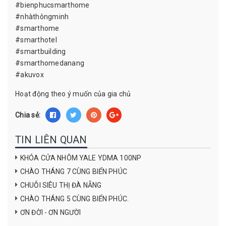
#bienphucsmarthome
#nhàthôngminh
#smarthome
#smarthotel
#smartbuilding
#smarthomedanang
#akuvox
Hoạt động theo ý muốn của gia chủ
Chia sẻ:
TIN LIÊN QUAN
KHÓA CỬA NHÔM YALE YDMA 100NP
CHÀO THÁNG 7 CÙNG BIỂN PHÚC
CHUỖI SIÊU THỊ ĐÀ NẴNG
CHÀO THÁNG 5 CÙNG BIỂN PHÚC.
ƠN ĐỜI - ƠN NGƯỜI