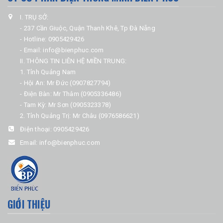
I. TRỤ SỞ:
- 237 Cần Giuộc, Quận Thanh Khê, Tp Đà Nẵng
- Hotline: 0905429426
- Email: info@bienphuc.com
II. THÔNG TIN LIÊN HỆ MIỀN TRUNG:
1. Tỉnh Quảng Nam
- Hội An: Mr Đức (0907827794)
- Điện Bàn: Mr Thâm (0905336486)
- Tam Kỳ: Mr Sơn (0905323378)
2. Tỉnh Quảng Trị: Mr Châu (0976586621)
Điện thoại:
0905429426
Email:
info@bienphuc.com
GIỚI THIỆU