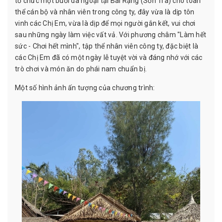
tổ chức một buổi dã ngoại tại Bãi Rạng (Sơn Trà) cho toàn
thể cán bộ và nhân viên trong công ty, đây vừa là dịp tôn
vinh các Chị Em, vừa là dịp để mọi người gắn kết, vui chơi
sau những ngày làm việc vất vả. Với phương châm "Làm hết
sức - Chơi hết mình", tập thể nhân viên công ty, đặc biệt là
các Chị Em đã có một ngày lễ tuyệt vời và đáng nhớ với các
trò chơi và món ăn do phái nam chuẩn bị.
Một số hình ảnh ấn tượng của chương trình: