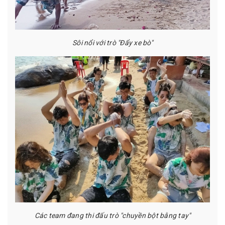
Sôi nổi với trò "Đẩy xe bò"
Các team đang thi đấu trò "chuyền bột bằng tay"