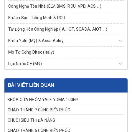
Công Nghệ Tòa Nhà (ELV, BMS, RCU, VPD, ACS ...)
Khách Sạn Thông Minh & RCU
Tự Động Hóa Công Nghiệp (IA, IIOT, SCADA, AIOT ...)
Khóa Yale (Mỹ) & Assa Abloy
Mô Tơ Cổng Ditec (Italy)
Lọc Nước GE (Mỹ)
BÀI VIẾT LIÊN QUAN
KHÓA CỬA NHÔM YALE YDMA 100NP
CHÀO THÁNG 7 CÙNG BIỂN PHÚC
CHUỖI SIÊU THỊ ĐÀ NẴNG
CHÀO THÁNG 5 CÙNG BIỂN PHÚC.