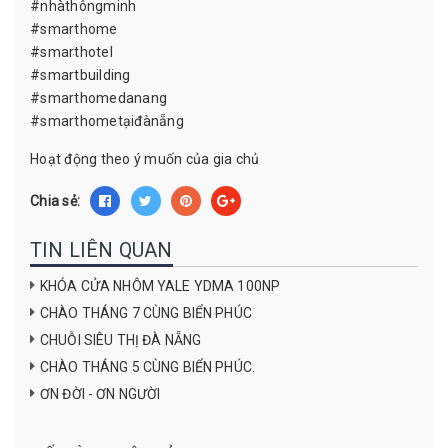
#nhàthôngminh
#smarthome
#smarthotel
#smartbuilding
#smarthomedanang
#smarthometạiđànẵng
Hoạt động theo ý muốn của gia chủ
Chia sẻ:
TIN LIÊN QUAN
KHÓA CỬA NHÔM YALE YDMA 100NP
CHÀO THÁNG 7 CÙNG BIỂN PHÚC
CHUỖI SIÊU THỊ ĐÀ NẴNG
CHÀO THÁNG 5 CÙNG BIỂN PHÚC.
ƠN ĐỜI - ƠN NGƯỜI