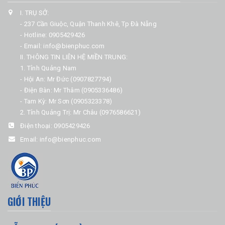
I. TRỤ SỞ:
- 237 Cần Giuộc, Quận Thanh Khê, Tp Đà Nẵng
- Hotline: 0905429426
- Email: info@bienphuc.com
II. THÔNG TIN LIÊN HỆ MIỀN TRUNG:
1. Tỉnh Quảng Nam
- Hội An: Mr Đức (0907827794)
- Điện Bàn: Mr Thâm (0905336486)
- Tam Kỳ: Mr Sơn (0905323378)
2. Tỉnh Quảng Trị: Mr Châu (0976586621)
Điện thoại:
0905429426
Email:
info@bienphuc.com
GIỚI THIỆU