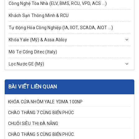
Công Nghệ Tòa Nhà (ELV, BMS, RCU, VPD, ACS ...)
Khách Sạn Thông Minh & RCU
Tự Động Hóa Công Nghiệp (IA, IIOT, SCADA, AIOT ...)
Khóa Yale (Mỹ) & Assa Abloy
Mô Tơ Cổng Ditec (Italy)
Lọc Nước GE (Mỹ)
BÀI VIẾT LIÊN QUAN
KHÓA CỬA NHÔM YALE YDMA 100NP
CHÀO THÁNG 7 CÙNG BIỂN PHÚC
CHUỖI SIÊU THỊ ĐÀ NẴNG
CHÀO THÁNG 5 CÙNG BIỂN PHÚC.